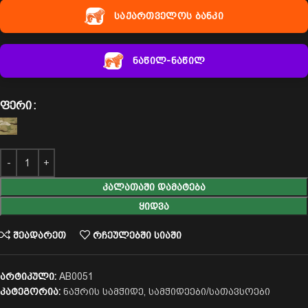
საქართველოს ბანკი
ნაწილ-ნაწილ
ᲤᲔᲠᲘ
ᲙᲐᲚᲐᲗᲐᲨᲘ ᲓᲐᲛᲐᲢᲔᲑᲐ
ᲧᲘᲓᲕᲐ
შეადარეთ
რჩეულებში სიაში
არტიკული:
AB0051
კატეგორია:
ნაჭრის სამჭიდე
,
სამჭიდეები/სათავსოები