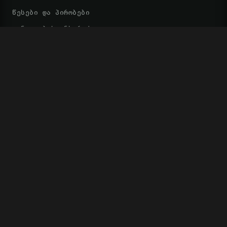
წესები და პირობები
განვადების ინსტრუქცია
კონფიდენციალურობა
დაბრუნების პოლიტიკა
კონტაქტი
ᲡᲬᲠᲐᲤᲘ ᲑᲛᲣᲚᲔᲑᲘ
ᲙᲐᲚᲐᲗᲘ
ᲡᲢᲐᲢᲣᲡᲘ
ᲒᲐᲓᲐᲮᲓᲘᲡ ᲛᲔᲗᲝᲓᲔᲑᲘ
TBC
BOG
Space
3D Secure • უსაფრთხო გადახდა