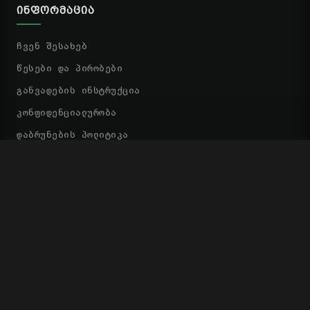
ᲘᲜᲤᲝᲠᲛᲐᲪᲘᲐ
ჩვენ შესახებ
წესები და პირობები
განვადების ინსტრუქცია
კონფიდენციალურობა
დაბრუნების პოლიტიკა
კონტაქტი
ᲡᲬᲠᲐᲤᲘ ᲑᲛᲣᲚᲔᲑᲘ
ᲙᲐᲚᲐᲗᲘ
ᲡᲢᲐᲢᲣᲡᲘ
ᲒᲐᲓᲐᲮᲓᲘᲡ ᲛᲔᲗᲝᲓᲔᲑᲘ
TBC
BOG
Space