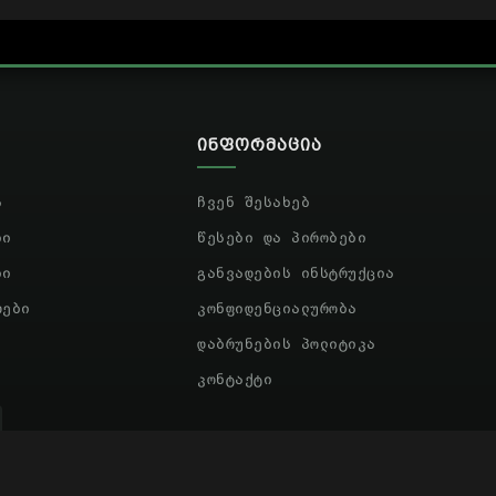
ᲘᲜᲤᲝᲠᲛᲐᲪᲘᲐ
ა
ჩვენ შესახებ
ბი
წესები და პირობები
ბი
განვადების ინსტრუქცია
რები
კონფიდენციალურობა
დაბრუნების პოლიტიკა
კონტაქტი