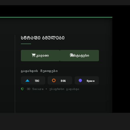
ᲡᲬᲠᲐᲤᲘ ᲑᲛᲣᲚᲔᲑᲘ
ᲙᲐᲚᲐᲗᲘ
ᲡᲢᲐᲢᲣᲡᲘ
ᲒᲐᲓᲐᲮᲓᲘᲡ ᲛᲔᲗᲝᲓᲔᲑᲘ
TBC
BOG
Space
3D Secure • უსაფრთხო გადახდა