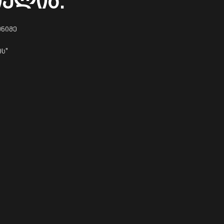
იელია.
ენიმე
ს"