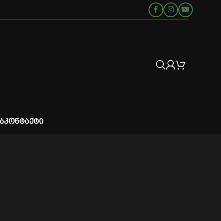
Ბ
ᲙᲝᲜᲢᲐᲥᲢᲘ