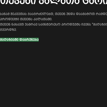
თქვენი კალათა ცარ
სანამ შეკვეთას გააგრძელებთ, თქვენ უნდა დაამატოთ რამდ
პროდუქტი თქვენს კალათაში.
თქვენ ნახავთ უამრავ საინტერესო პროდუქტს ჩვენს "მაღაზიი
გვერდზე.
ᲛᲐᲦᲐᲖᲘᲐᲨᲘ ᲓᲐᲑᲠᲣᲜᲔᲑᲐ