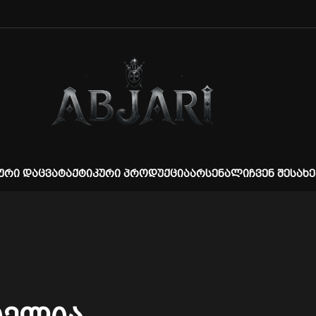
ᲣᲠᲘ ᲓᲐᲪᲕᲐ
ᲢᲐᲥᲢᲘᲙᲣᲠᲘ ᲞᲠᲝᲓᲣᲥᲪᲘᲐ
ᲐᲠᲡᲔᲜᲐᲚᲘ
ᲩᲕᲔᲜ ᲨᲔᲡᲐᲮᲔ