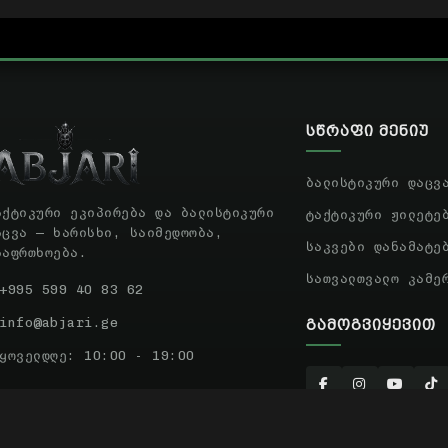
ᲡᲬᲠᲐᲤᲘ ᲛᲔᲜᲘᲣ
ბალისტიკური დაცვ
აქტიკური ეკიპირება და ბალისტიკური
ტაქტიკური ჟილეტე
აცვა — ხარისხი, საიმედოობა,
საკვები დანამატე
საფრთხოება.
სათვალთვალო კამე
+995 599 40 83 62
info@abjari.ge
ᲒᲐᲛᲝᲒᲕᲘᲧᲔᲕᲘᲗ
ყოველდღე: 10:00 - 19:00