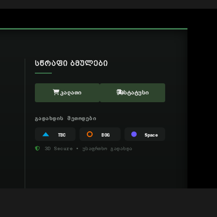
ᲡᲬᲠᲐᲤᲘ ᲑᲛᲣᲚᲔᲑᲘ
ᲙᲐᲚᲐᲗᲘ
ᲡᲢᲐᲢᲣᲡᲘ
ᲒᲐᲓᲐᲮᲓᲘᲡ ᲛᲔᲗᲝᲓᲔᲑᲘ
TBC
BOG
Space
3D Secure • უსაფრთხო გადახდა