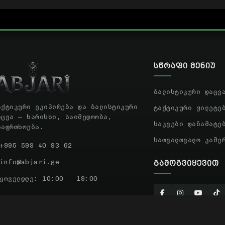
ᲡᲬᲠᲐᲤᲘ ᲛᲔᲜᲘᲣ
ბალისტიკური დაცვ
აქტიკური ეკიპირება და ბალისტიკური
ტაქტიკური ჟილეტე
აცვა — ხარისხი, საიმედოობა,
საკვები დანამატე
საფრთხოება.
სათვალთვალო კამე
+995 599 40 83 62
info@abjari.ge
ᲒᲐᲛᲝᲒᲕᲘᲧᲔᲕᲘᲗ
ყოველდღე: 10:00 - 19:00