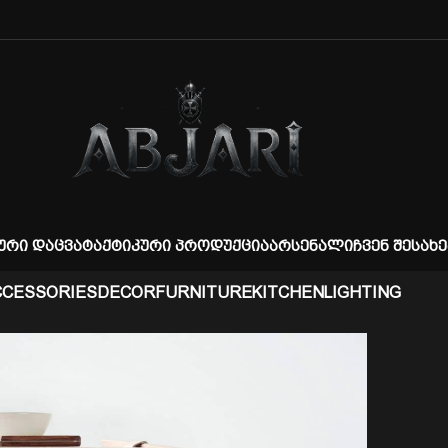
ᲣᲠᲘ ᲓᲐᲪᲕᲐ
ᲢᲐᲥᲢᲘᲙᲣᲠᲘ ᲞᲠᲝᲓᲣᲥᲪᲘᲐ
ᲐᲠᲡᲔᲜᲐᲚᲘ
ᲩᲕᲔᲜ ᲨᲔᲡᲐᲮᲔ
CCESSORIES
DECOR
FURNITURE
KITCHEN
LIGHTING