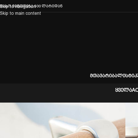
ფასო მიწოდება 500 ლარიდან
Skip to navigation
Skip to main content
ᲛᲗᲐᲕᲐᲠᲘ
ᲑᲐᲚᲘᲡᲢᲘᲙ
ᲧᲕᲔᲚᲐ
A