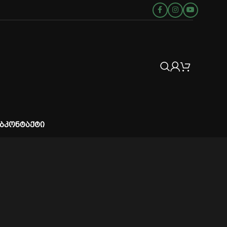
Ბ
ᲙᲝᲜᲢᲐᲥᲢᲘ