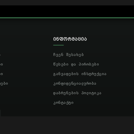
ᲘᲜᲤᲝᲠᲛᲐᲪᲘᲐ
ა
ჩვენ შესახებ
ბი
წესები და პირობები
ბი
განვადების ინსტრუქცია
რები
კონფიდენციალურობა
დაბრუნების პოლიტიკა
კონტაქტი